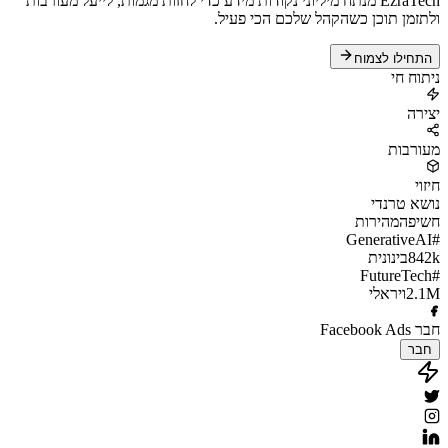
EzraTech מנתח מיליוני נקודות מידע כדי לחזות מגמות, לייעל מעורבות
ולתזמן תוכן כשהקהל שלכם הכי פעיל.
התחילו לצמוח
ניתוח חי
יצירה
מעורבות
חיזוי
נושא טרנדי
חשיפה
מהירות
#GenerativeAI
842k
בינונית
#FutureTech
2.1M
ויראלי
חבר Facebook Ads
חבר