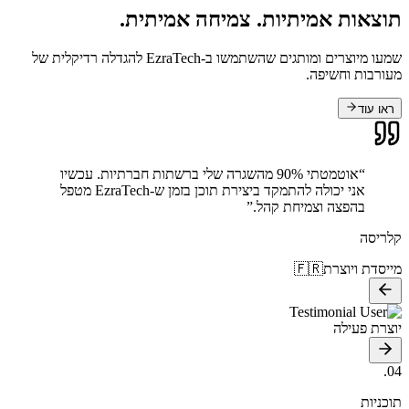
תוצאות אמיתיות.
צמיחה אמיתית.
שמעו מיוצרים ומותגים שהשתמשו ב-EzraTech להגדלה רדיקלית של
מעורבות וחשיפה.
ראו עוד
“
אוטמטתי 90% מהשגרה שלי ברשתות חברתיות. עכשיו
אני יכולה להתמקד ביצירת תוכן בזמן ש-EzraTech מטפל
בהפצה וצמיחת קהל.
”
קלריסה
מייסדת ויוצרת
🇫🇷
יוצרת פעילה
04.
תוכניות