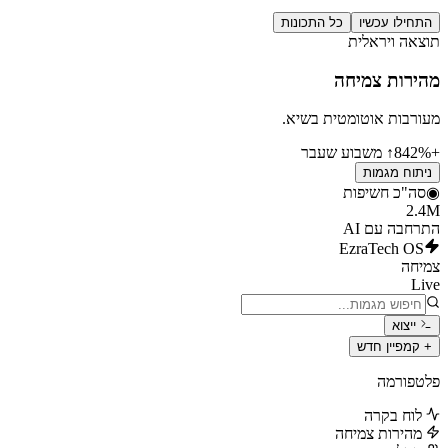
התחילו עכשיו
כל התכונות
תוצאה ויראלית
מהירות צמיחה
מעורבות אוטומטית בשיא.
+842%
↑ משבוע שעבר
ניתוח מגמות
◉
סה"כ חשיפות
2.4M
התרחבה עם AI
EzraTech OS
צמיחה
Live
ייצוא
+ קמפיין חדש
פלטפורמה
לוח בקרה
מהירות צמיחה