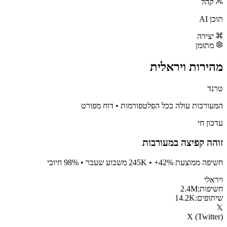
קהל
תוכן AI
יצירה
מתזמן
מהירות ויראלית
טרנד
המעורבות עולה בכל הפלטפורמות
•
דוח מפורט
עדכון חי
זוהה קפיצה במעורבות
חשיפה ממוצעת 245K • +42% משבוע שעבר • 98% חיובי
ויראלי
חשיפות:
2.4M
שיתופים:
14.2K
𝕏
X (Twitter)