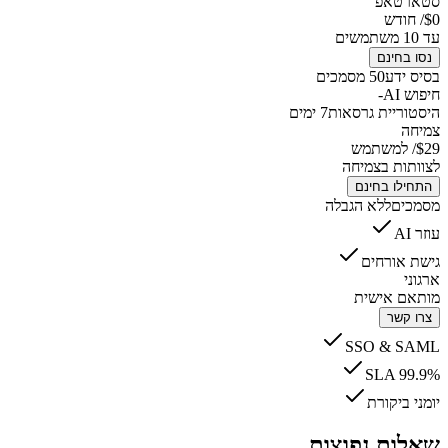
סטארטאפ
$0
/ חודש
עד 10 משתמשים
נסו בחינם
בסיס ידע
50 מסמכים
חיפוש AI
-
היסטוריית גרסאות
7 ימים
צמיחה
$29
/ למשתמש
לצוותות בצמיחה
התחילו בחינם
מסמכים
ללא הגבלה
עוזר AI
גישת אורחים
ארגוני
מותאם אישית
צרו קשר
SSO & SAML
SLA 99.9%
יומני ביקורת
שאלות נפוצות