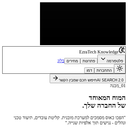
EzraTech Knowledge
בלוג
פלטפורמה
פתרונות
מחירים
התחברות
דמו
AI SEARCH 2.0
חיפוש חכם שמבין הקשר
01_מבנה
המוח המאוחד
של החברה שלך.
"הפכו כאוס מסמכים למערכת מובנית. קליטת עובדים, תיעוד טכני
ונהלים - נגישים תוך אלפיות שנייה."