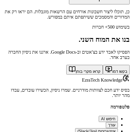
כן, תוכלו ליצור חשבונות אורחים עם הרשאות מוגבלות. הם יראו רק את
המדורים והמסמכים ששיתפתם איתם במפורש.
בשימוש 500+ חברות
בנו את
המוח השני.
הפסיקו לאבד ידע בצ'אטים וב-Google Docs. ארגנו את ניסיון החברה
בערב אחד.
בקשו דמו
קראו מקרי בוחן
EzraTech Knowledge
בסיס ידע חכם לצוותות מודרניים. שמרו ניסיון, הכשירו עובדים, עבדו
מהר יותר.
פלטפורמה
חיפוש AI
עורך
אינטגרציות (Slack/Jira)