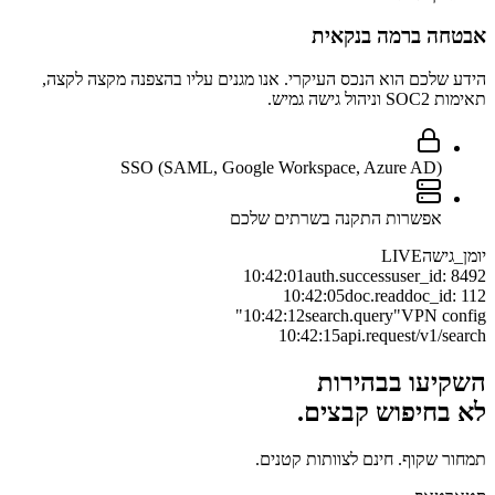
אבטחה ברמה בנקאית
הידע שלכם הוא הנכס העיקרי. אנו מגנים עליו בהצפנה מקצה לקצה,
תאימות SOC2 וניהול גישה גמיש.
SSO (SAML, Google Workspace, Azure AD)
אפשרות התקנה בשרתים שלכם
יומן_גישה
LIVE
10:42:01
auth.success
user_id: 8492
10:42:05
doc.read
doc_id: 112
10:42:12
search.query
"VPN config"
10:42:15
api.request
/v1/search
השקיעו בבהירות
לא בחיפוש קבצים.
תמחור שקוף. חינם לצוותות קטנים.