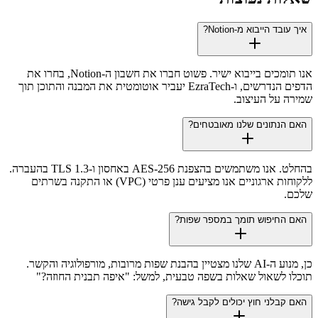
איך עובד הייבוא מ-Notion?
אנו תומכים בייבוא ישיר. פשוט חברו את חשבון ה-Notion, בחרו את
הדפים הנדרשים, ו-EzraTech יעביר אוטומטית את המבנה והתוכן תוך
שמירה על העיצוב.
האם הנתונים שלנו מאובטחים?
בהחלט. אנו משתמשים בהצפנת AES-256 באחסון ו-TLS 1.3 בהעברה.
ללקוחות ארגוניים אנו מציעים ענן פרטי (VPC) או התקנה בשרתים
שלכם.
האם החיפוש תומך במספר שפות?
כן, מנוע ה-AI שלנו מצטיין בהבנת שפות מרובות, מורפולוגיה והקשר.
תוכלו לשאול שאלות בשפה טבעית, למשל: "איפה תבנית החוזה?"
האם קבלני חוץ יכולים לקבל גישה?