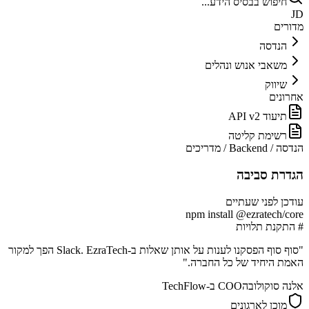
חיפוש בבסיס הידע...
JD
מדורים
הנדסה
משאבי אנוש ונהלים
שיווק
אחרונים
תיעוד API v2
רשימת קליטה
הנדסה
/
Backend
/
מדריכים
הגדרת סביבה
עודכן לפני שעתיים
npm install @ezratech/core
# התקנת תלויות
"סוף סוף הפסקנו לענות על אותן שאלות ב-Slack. EzraTech הפך למקור
האמת היחיד של כל החברה."
אלנה סוקולובה
COO ב-TechFlow
מוכן לארגונים