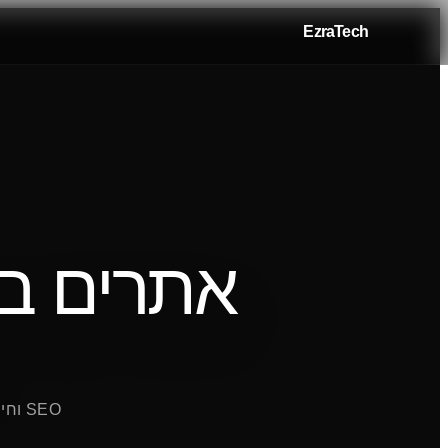
EzraTech
אתרים ב-Next.js + אינטגרציות