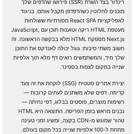
רינדור בצד השרת (SSR) פירושו שהדפים שלך
מוכנים לחלוטין כשהדפדפן מקבל אותם. בניגוד
לאפליקציות React SPA מסורתיות ששולחות
מעטפת HTML ריקה וטוענות תוכן עם JavaScript,
Next.js מספקת HTML מלא בבקשה הראשונה. זה
חשוב משתי סיבות: גוגל יכולה לאנדקס את התוכן
שלך מיד, והמשתמשים רואים דף מלא תוך אלפיות
שנייה במקום לצפות בספינר.
יצירת אתרים סטטית (SSG) לוקחת את זה צעד
קדימה. דפים שלא משתנים לעתים קרובות —
רשימות מוצרים, פוסטים בבלוג, דפי נחיתה —
נבנים מראש בזמן הפריסה. התוצאה היא HTML
טהור שמוגש מ-CDN בקצה, ומשיג זמני טעינה
מתחת ל-100 אלפיות שנייה בכל מקום בעולם.