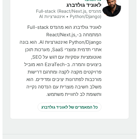
לאוניד גולדברג
מהנדס Full-stack (React/Next.js,
Python/Django) • אינטגרציות AI
לאוניד גולדברג הוא מהנדס Full-stack
המתמחה ב-React/Next.js,
Python/Django ואינטגרציות AI. הוא בונה
אתרי תדמית ומוצרי SaaS, מערכות תוכן
ואוטומציות עסקיות עם דגש על SEO,
ביצועים והמרה. ב-EzraTech הוא מוביל
פרויקטים מקצה לקצה ומתרגם דרישות
מורכבות לפתרונות יציבים ומדידים. הוא
משלב חשיבה מוצרית עם הנדסה נקייה
ותשומת לב לחוויית משתמש.
כל המאמרים של
לאוניד גולדברג