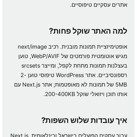
אתרים עסקיים טיפוסיים.
למה האתר שוקל פחות?
אופטימיזציית תמונות מובנית. רכיב next/image
מגיש אוטומטית פורמטים של WebP/AVIF, טוען
בעצלנות תמונות מתחת לקפל, ומייצר srcsets
רספונסיביים. אתר WordPress טיפוסי טוען 2-
5MB של תמונות לא מאופטמות; אתר Next.js עם
אותו תוכן ויזואלי שוקל 200-400KB.
איך עובדות שלוש השפות?
עבור עסקים הפועלים בישראל ובינלאומית, Next.js