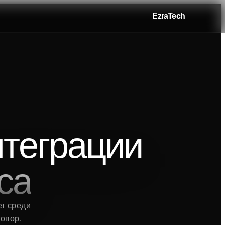
EzraTech
нтеграции
са
ет среди
говор.