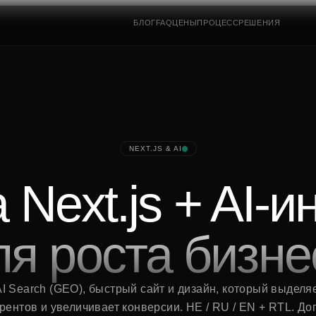
БЛОГ
FAQ
ЦЕНЫ
ПРОЦЕСС
РЕШЕНИЯ
NEXT.JS & AI
 Next.js + AI-и
ля роста бизне
I Search (GEO), быстрый сайт и дизайн, который выделя
рентов и увеличивает конверсии. HE / RU / EN + RTL. До