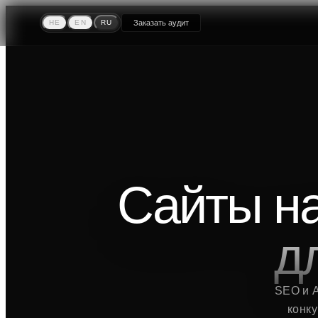
HE
EN
RU
Заказать аудит
Сайты на
д
SEO и A
конку