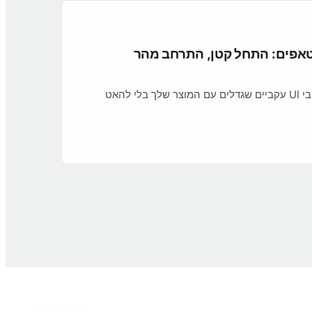
אפים: התחל קטן, התרחב מהר
גישה מינימליסטית לבניית רכיבי UI עקביים שגדלים עם המוצר שלך בלי להאט