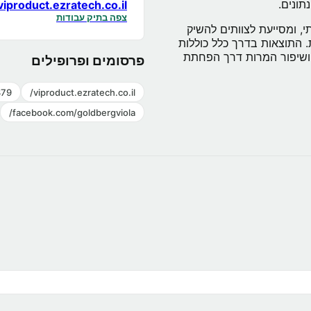
תונים.
viproduct.ezratech.co.il/
צפה בתיק עבודות
י, ומסייעת לצוותים להשיק
. התוצאות בדרך כלל כוללות
וט ברור, עקביות UI גבוהה יותר ושיפור המרות דרך הפחתת
פרסומים ופרופילים
79/
viproduct.ezratech.co.il/
facebook.com/goldbergviola/