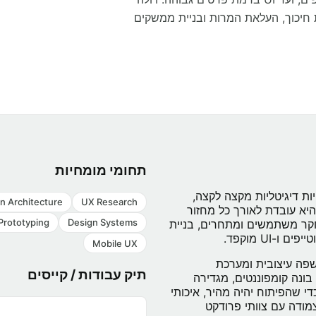
חיכוך, העלאת המרות ובניית ממשקים
תחומי מומחיות
ות דיגיטליות מקצה לקצה,
n Architecture
UX Research
היא עובדת לאורך כל מחזור
Prototyping
Design Systems
מחקר משתמשים ומתחרים, בניית
-UI מוקפד.
Mobile UX
שפה עיצובית ומערכת
תיק עבודות / קייסים
ונה קומפוננטים, מגדירה
די שהפיתוח יהיה מהיר, איכותי
מודה עם צוותי פרודקט