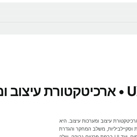
 גולדברג היא מעצבת מוצר המתמחה ב-UX/UI, ארכיטקטורת עיצוב ומערכות עיצוב. היא
ות וסקיילביליות, משלב המחקר והגדרת
הבעיה, דרך ארכיטקטורת מידע, וויירפריימים ופרוטוטייפים, ועד UI ברמת פרטים גבוהה. ויולה